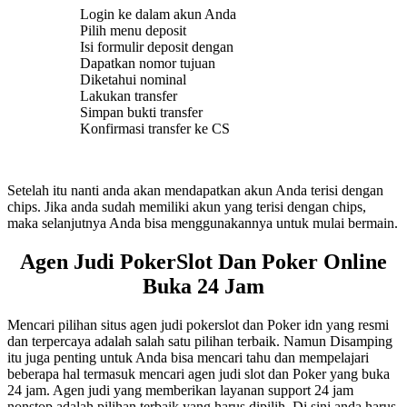
Login ke dalam akun Anda
Pilih menu deposit
Isi formulir deposit dengan
Dapatkan nomor tujuan
Diketahui nominal
Lakukan transfer
Simpan bukti transfer
Konfirmasi transfer ke CS
Setelah itu nanti anda akan mendapatkan akun Anda terisi dengan
chips. Jika anda sudah memiliki akun yang terisi dengan chips,
maka selanjutnya Anda bisa menggunakannya untuk mulai bermain.
Agen Judi PokerSlot Dan Poker Online
Buka 24 Jam
Mencari pilihan situs agen judi pokerslot dan Poker idn yang resmi
dan terpercaya adalah salah satu pilihan terbaik. Namun Disamping
itu juga penting untuk Anda bisa mencari tahu dan mempelajari
beberapa hal termasuk mencari agen judi slot dan Poker yang buka
24 jam. Agen judi yang memberikan layanan support 24 jam
nonstop adalah pilihan terbaik yang harus dipilih. Di sini anda harus