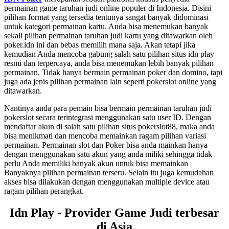
permainan game taruhan judi online populer di Indonesia. Disini
pilihan format yang tersedia tentunya sangat banyak didominasi
untuk kategori permainan kartu. Anda bisa menemukan banyak
sekali pilihan permainan taruhan judi kartu yang ditawarkan oleh
poker.idn ini dan bebas memilih mana saja. Akan tetapi jika
kemudian Anda mencoba gabung salah satu pilihan situs idn play
resmi dan terpercaya, anda bisa menemukan lebih banyak pilihan
permainan. Tidak hanya bermain permainan poker dan domino, tapi
juga ada jenis pilihan permainan lain seperti pokerslot online yang
ditawarkan.
Nantinya anda para pemain bisa bermain permainan taruhan judi
pokerslot secara terintegrasi menggunakan satu user ID. Dengan
mendaftar akun di salah satu pilihan situs pokerslot88, maka anda
bisa menikmati dan mencoba memainkan ragam pilihan variasi
permainan. Permainan slot dan Poker bisa anda mainkan hanya
dengan menggunakan satu akun yang anda miliki sehingga tidak
perlu Anda memiliki banyak akun untuk bisa memainkan
Banyaknya pilihan permainan terseru. Selain itu juga kemudahan
akses bisa dilakukan dengan menggunakan multiple device atau
ragam pilihan perangkat.
Idn Play - Provider Game Judi terbesar
di Asia