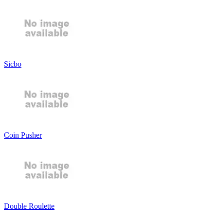
Sicbo
Coin Pusher
Double Roulette