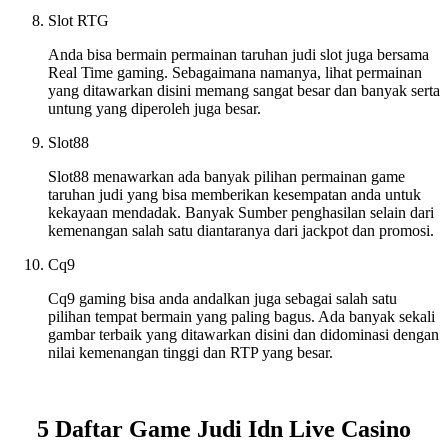
Slot RTG
Anda bisa bermain permainan taruhan judi slot juga bersama
Real Time gaming. Sebagaimana namanya, lihat permainan
yang ditawarkan disini memang sangat besar dan banyak serta
untung yang diperoleh juga besar.
Slot88
Slot88 menawarkan ada banyak pilihan permainan game
taruhan judi yang bisa memberikan kesempatan anda untuk
kekayaan mendadak. Banyak Sumber penghasilan selain dari
kemenangan salah satu diantaranya dari jackpot dan promosi.
Cq9
Cq9 gaming bisa anda andalkan juga sebagai salah satu
pilihan tempat bermain yang paling bagus. Ada banyak sekali
gambar terbaik yang ditawarkan disini dan didominasi dengan
nilai kemenangan tinggi dan RTP yang besar.
5 Daftar Game Judi Idn Live Casino