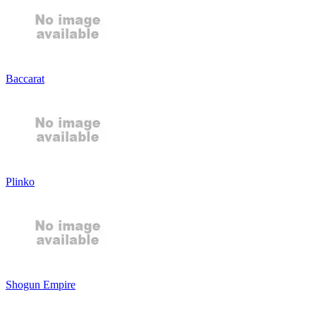
Baccarat
Plinko
Shogun Empire