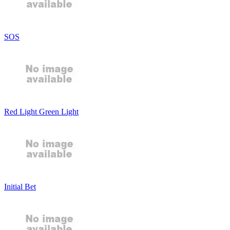
SOS
Red Light Green Light
Initial Bet