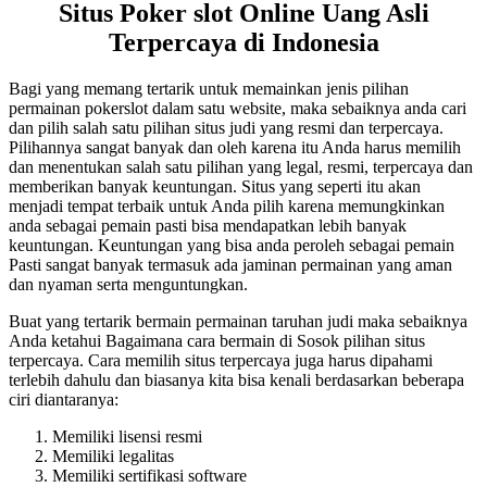
Situs Poker slot Online Uang Asli
Terpercaya di Indonesia
Bagi yang memang tertarik untuk memainkan jenis pilihan
permainan pokerslot dalam satu website, maka sebaiknya anda cari
dan pilih salah satu pilihan situs judi yang resmi dan terpercaya.
Pilihannya sangat banyak dan oleh karena itu Anda harus memilih
dan menentukan salah satu pilihan yang legal, resmi, terpercaya dan
memberikan banyak keuntungan. Situs yang seperti itu akan
menjadi tempat terbaik untuk Anda pilih karena memungkinkan
anda sebagai pemain pasti bisa mendapatkan lebih banyak
keuntungan. Keuntungan yang bisa anda peroleh sebagai pemain
Pasti sangat banyak termasuk ada jaminan permainan yang aman
dan nyaman serta menguntungkan.
Buat yang tertarik bermain permainan taruhan judi maka sebaiknya
Anda ketahui Bagaimana cara bermain di Sosok pilihan situs
terpercaya. Cara memilih situs terpercaya juga harus dipahami
terlebih dahulu dan biasanya kita bisa kenali berdasarkan beberapa
ciri diantaranya:
Memiliki lisensi resmi
Memiliki legalitas
Memiliki sertifikasi software