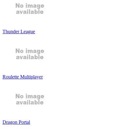
Thunder League
Roulette Multiplayer
Dragon Portal