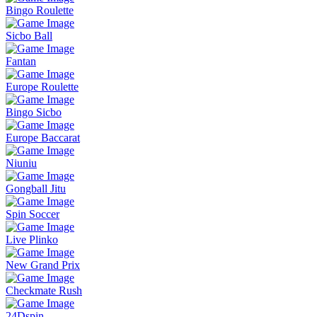
Bingo Roulette
Sicbo Ball
Fantan
Europe Roulette
Bingo Sicbo
Europe Baccarat
Niuniu
Gongball Jitu
Spin Soccer
Live Plinko
New Grand Prix
Checkmate Rush
24Dspin