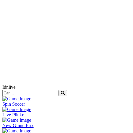
Idnlive
Spin Soccer
Live Plinko
New Grand Prix