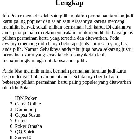
Lengkap
Idn Poker menjadi salah satu pilihan plafon permainan taruhan judi
kartu paling populer dan salah satu Alasannya karena memang
memiliki banyak sekali pilihan permainan judi kartu. Di dalamnya
anda para pemain di rekomendasikan untuk memilih berbagai jenis
pilihan permainan kartu yang tersedia dan ditawarkan. Pada
awalnya memang dulu hanya beberapa jenis kartu saja yang bisa
anda pilih. Namun Sebaiknya anda tahu juga bawa sekarang justru
permainan kartu yang tersedia lebih banyak dan lebih
menguntungkan juga untuk bisa anda pilih.
Anda bisa memilih untuk bermain permainan taruhan judi kartu
sesuai dengan hobi dan minat anda. Setidaknya berikut ada
beberapa pilihan permainan kartu paling populer yang ditawarkan
oleh idn Poker:
IDN Poker
Ceme Online
Dominoqq
Capsa Susun
Ceme
Poker Omaha
QQ Spirit
Super10