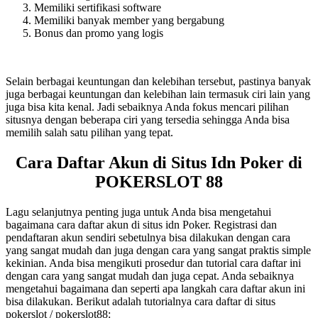
Memiliki sertifikasi software
Memiliki banyak member yang bergabung
Bonus dan promo yang logis
Selain berbagai keuntungan dan kelebihan tersebut, pastinya banyak
juga berbagai keuntungan dan kelebihan lain termasuk ciri lain yang
juga bisa kita kenal. Jadi sebaiknya Anda fokus mencari pilihan
situsnya dengan beberapa ciri yang tersedia sehingga Anda bisa
memilih salah satu pilihan yang tepat.
Cara Daftar Akun di Situs Idn Poker di
POKERSLOT 88
Lagu selanjutnya penting juga untuk Anda bisa mengetahui
bagaimana cara daftar akun di situs idn Poker. Registrasi dan
pendaftaran akun sendiri sebetulnya bisa dilakukan dengan cara
yang sangat mudah dan juga dengan cara yang sangat praktis simple
kekinian. Anda bisa mengikuti prosedur dan tutorial cara daftar ini
dengan cara yang sangat mudah dan juga cepat. Anda sebaiknya
mengetahui bagaimana dan seperti apa langkah cara daftar akun ini
bisa dilakukan. Berikut adalah tutorialnya cara daftar di situs
pokerslot / pokerslot88: