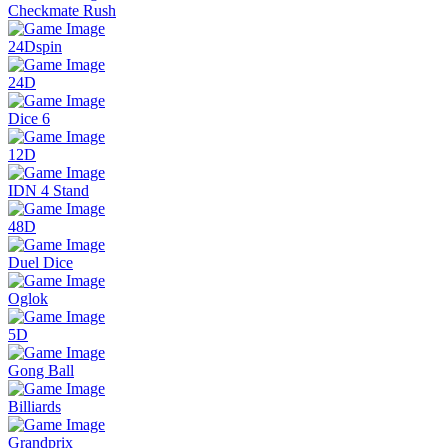
Checkmate Rush
24Dspin
24D
Dice 6
12D
IDN 4 Stand
48D
Duel Dice
Oglok
5D
Gong Ball
Billiards
Grandprix