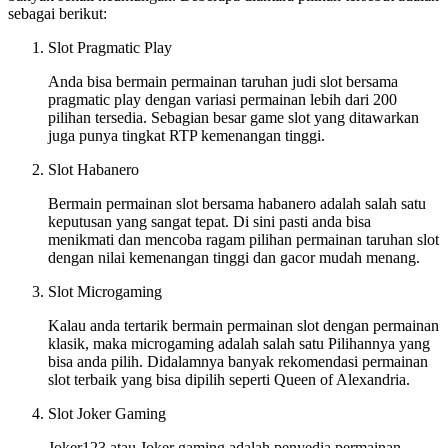
sebagai berikut:
Slot Pragmatic Play
Anda bisa bermain permainan taruhan judi slot bersama
pragmatic play dengan variasi permainan lebih dari 200
pilihan tersedia. Sebagian besar game slot yang ditawarkan
juga punya tingkat RTP kemenangan tinggi.
Slot Habanero
Bermain permainan slot bersama habanero adalah salah satu
keputusan yang sangat tepat. Di sini pasti anda bisa
menikmati dan mencoba ragam pilihan permainan taruhan slot
dengan nilai kemenangan tinggi dan gacor mudah menang.
Slot Microgaming
Kalau anda tertarik bermain permainan slot dengan permainan
klasik, maka microgaming adalah salah satu Pilihannya yang
bisa anda pilih. Didalamnya banyak rekomendasi permainan
slot terbaik yang bisa dipilih seperti Queen of Alexandria.
Slot Joker Gaming
Joker123 atau Joker gaming adalah penyedia permainan