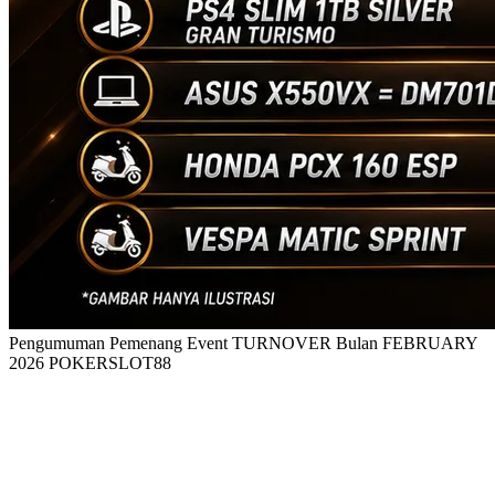
Pengumuman Pemenang Event TURNOVER Bulan FEBRUARY
2026 POKERSLOT88
Pengumuman Pemenang Event TURNOVER Bulan JUNE 2026
POKERSLOT88