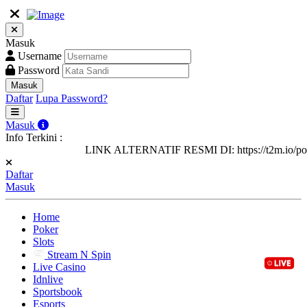
Masuk
Username
Password
Masuk
Daftar
Lupa Password?
Masuk
Info Terkini :
LINK ALTERNATIF RESMI DI: https://t2m.io/poker
Daftar
Masuk
Home
Poker
Slots
Stream N Spin
Live Casino
Idnlive
Sportsbook
Esports