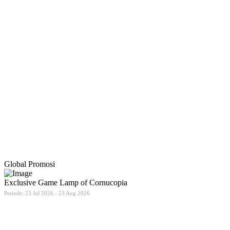
BONUS 10% REFERRAL akan langsung masuk ke Account ID
anda secara Otomatis.
Perhitungan Referral :
Downline referral anda menang sebesar Rp 1.000.000,- akan dikali
potongan meja 3% ( Rp 30.000,- )
Bonus : 30.000 x 10% = 3.000
==== BONUS IDNSLOT , IDN LIVE, E-SPORT DAN
SPORTBOOK 5%
====
SYARAT DAN KETENTUAN:
KEKALAHAN BERAPAPUN JAMINAN CASHBACK 5%
Global Promosi
Exclusive Game Lamp of Cornucopia
Periode: 23 Jul 2026 - 23 Aug 2026
Title
: Exclusive Game Lamp of Cornucopia
Short Description
: IDNSLOT menghadirkan game ekslusif terbaru yaitu Lamp of
Cornucopia dengan promosi sebesar Rp 180,000,000!
Description
: