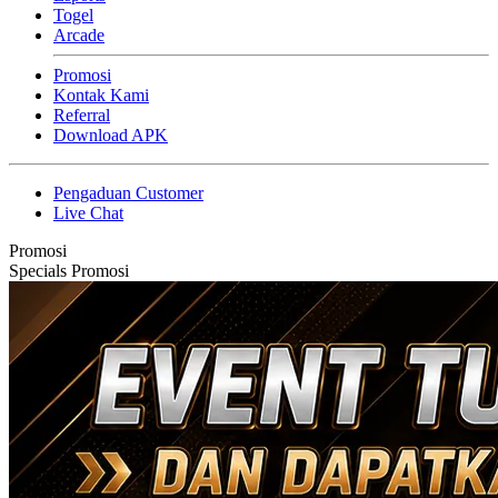
Togel
Arcade
Promosi
Kontak Kami
Referral
Download APK
Pengaduan Customer
Live Chat
Promosi
Specials Promosi