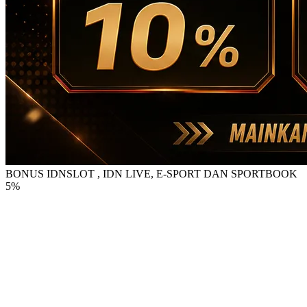
BONUS IDNSLOT , IDN LIVE, E-SPORT DAN SPORTBOOK
5%
===== BONUS TURNOVER / ROLLINGAN 0.25% =====
BONUS TURNOVER LANGSUNG TANPA SYARAT
1. Periode Bonus adalah setiap 1 Minggu ( Kamis s/d Rabu )
2. Bonus akan dibagikan dan masuk di akun anda setiap hari Kamis