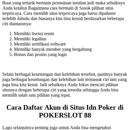
Buat yang tertarik bermain permainan taruhan judi maka sebaiknya
Anda ketahui Bagaimana cara bermain di Sosok pilihan situs
terpercaya. Cara memilih situs terpercaya juga harus dipahami
terlebih dahulu dan biasanya kita bisa kenali berdasarkan beberapa
ciri diantaranya:
Memiliki lisensi resmi
Memiliki legalitas
Memiliki sertifikasi software
Memiliki banyak member yang bergabung
Bonus dan promo yang logis
Selain berbagai keuntungan dan kelebihan tersebut, pastinya banyak
juga berbagai keuntungan dan kelebihan lain termasuk ciri lain yang
juga bisa kita kenal. Jadi sebaiknya Anda fokus mencari pilihan
situsnya dengan beberapa ciri yang tersedia sehingga Anda bisa
memilih salah satu pilihan yang tepat.
Cara Daftar Akun di Situs Idn Poker di
POKERSLOT 88
Lagu selanjutnya penting juga untuk Anda bisa mengetahui