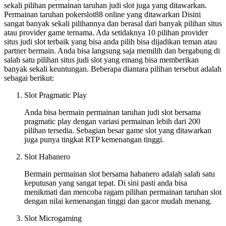
sekali pilihan permainan taruhan judi slot juga yang ditawarkan.
Permainan taruhan pokerslot88 online yang ditawarkan Disini
sangat banyak sekali pilihannya dan berasal dari banyak pilihan situs
atau provider game ternama. Ada setidaknya 10 pilihan provider
situs judi slot terbaik yang bisa anda pilih bisa dijadikan teman atau
partner bermain. Anda bisa langsung saja memilih dan bergabung di
salah satu pilihan situs judi slot yang emang bisa memberikan
banyak sekali keuntungan. Beberapa diantara pilihan tersebut adalah
sebagai berikut:
Slot Pragmatic Play
Anda bisa bermain permainan taruhan judi slot bersama
pragmatic play dengan variasi permainan lebih dari 200
pilihan tersedia. Sebagian besar game slot yang ditawarkan
juga punya tingkat RTP kemenangan tinggi.
Slot Habanero
Bermain permainan slot bersama habanero adalah salah satu
keputusan yang sangat tepat. Di sini pasti anda bisa
menikmati dan mencoba ragam pilihan permainan taruhan slot
dengan nilai kemenangan tinggi dan gacor mudah menang.
Slot Microgaming