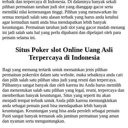
terbaik dan terpercaya di Indonesia. Di dalamnya banyak sekali
pilihan permainan taruhan judi slot yang dianggap gacor serta
memiliki nilai kemenangan tinggi. Pilihan yang menawarkan itu
semua menjadi salah satu alasan terbaik yang harus anda ketahui
agar kemudian nanti anda bisa mendapatkan lebih banyak
keuntungan. Permainan taruhan judi slot yang gacor mudah menang
ini jadi salah satu hal yang perlu dipahami dan dipelajari oleh para
pemain selama ini.
Situs Poker slot Online Uang Asli
Terpercaya di Indonesia
Bagi yang memang tertarik untuk memainkan jenis pilihan
permainan pokerslot dalam satu website, maka sebaiknya anda cari
dan pilih salah satu pilihan situs judi yang resmi dan terpercaya.
Pilihannya sangat banyak dan oleh karena itu Anda harus memilih
dan menentukan salah satu pilihan yang legal, resmi, terpercaya dan
memberikan banyak keuntungan. Situs yang seperti itu akan
menjadi tempat terbaik untuk Anda pilih karena memungkinkan
anda sebagai pemain pasti bisa mendapatkan lebih banyak
keuntungan. Keuntungan yang bisa anda peroleh sebagai pemain
Pasti sangat banyak termasuk ada jaminan permainan yang aman
dan nyaman serta menguntungkan.