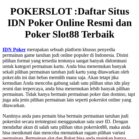
POKERSLOT :Daftar Situs
IDN Poker Online Resmi dan
Poker Slot88 Terbaik
IDN Poker
merupakan sebuah platform khusus penyedia
permainan game taruhan judi online populer di Indonesia. Disini
pilihan format yang tersedia tentunya sangat banyak didominasi
untuk kategori permainan kartu. Anda bisa menemukan banyak
sekali pilihan permainan taruhan judi kartu yang ditawarkan oleh
poker.idn ini dan bebas memilih mana saja. Akan tetapi jika
kemudian Anda mencoba gabung salah satu pilihan situs idn play
resmi dan terpercaya, anda bisa menemukan lebih banyak pilihan
permainan. Tidak hanya bermain permainan poker dan domino, tapi
juga ada jenis pilihan permainan lain seperti pokerslot online yang
ditawarkan.
Nantinya anda para pemain bisa bermain permainan taruhan judi
pokerslot secara terintegrasi menggunakan satu user ID. Dengan
mendaftar akun di salah satu pilihan situs pokerslot88, maka anda
bisa menikmati dan mencoba memainkan ragam pilihan variasi
permainan. Permainan slot dan Poker bisa anda mainkan hanya