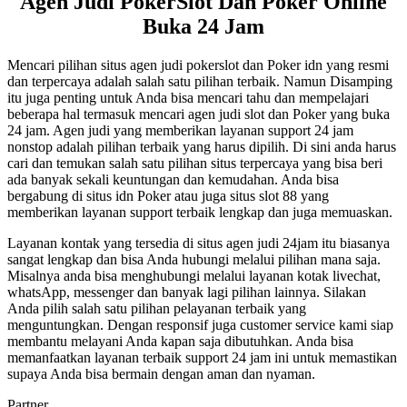
Agen Judi PokerSlot Dan Poker Online
Buka 24 Jam
Mencari pilihan situs agen judi pokerslot dan Poker idn yang resmi
dan terpercaya adalah salah satu pilihan terbaik. Namun Disamping
itu juga penting untuk Anda bisa mencari tahu dan mempelajari
beberapa hal termasuk mencari agen judi slot dan Poker yang buka
24 jam. Agen judi yang memberikan layanan support 24 jam
nonstop adalah pilihan terbaik yang harus dipilih. Di sini anda harus
cari dan temukan salah satu pilihan situs terpercaya yang bisa beri
ada banyak sekali keuntungan dan kemudahan. Anda bisa
bergabung di situs idn Poker atau juga situs slot 88 yang
memberikan layanan support terbaik lengkap dan juga memuaskan.
Layanan kontak yang tersedia di situs agen judi 24jam itu biasanya
sangat lengkap dan bisa Anda hubungi melalui pilihan mana saja.
Misalnya anda bisa menghubungi melalui layanan kotak livechat,
whatsApp, messenger dan banyak lagi pilihan lainnya. Silakan
Anda pilih salah satu pilihan pelayanan terbaik yang
menguntungkan. Dengan responsif juga customer service kami siap
membantu melayani Anda kapan saja dibutuhkan. Anda bisa
memanfaatkan layanan terbaik support 24 jam ini untuk memastikan
supaya Anda bisa bermain dengan aman dan nyaman.
Partner