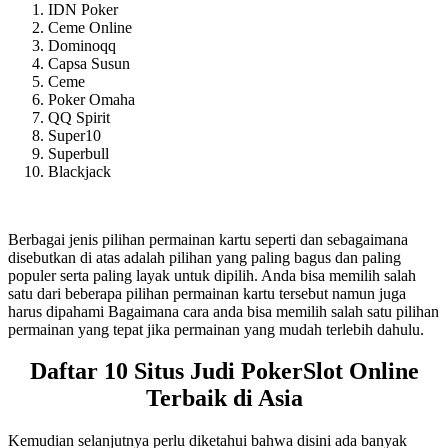
IDN Poker
Ceme Online
Dominoqq
Capsa Susun
Ceme
Poker Omaha
QQ Spirit
Super10
Superbull
Blackjack
Berbagai jenis pilihan permainan kartu seperti dan sebagaimana
disebutkan di atas adalah pilihan yang paling bagus dan paling
populer serta paling layak untuk dipilih. Anda bisa memilih salah
satu dari beberapa pilihan permainan kartu tersebut namun juga
harus dipahami Bagaimana cara anda bisa memilih salah satu pilihan
permainan yang tepat jika permainan yang mudah terlebih dahulu.
Daftar 10 Situs Judi PokerSlot Online
Terbaik di Asia
Kemudian selanjutnya perlu diketahui bahwa disini ada banyak