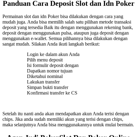
Panduan Cara Deposit Slot dan Idn Poker
Permainan slot dan idn Poker bisa dilakukan dengan cara yang
mudah juga. Anda bisa memilih salah satu pilihan metode transaksi
deposit yang tersedia Baik itu dengan menggunakan rekening bank,
deposit dengan menggunakan pulsa, ataupun juga deposit dengan
menggunakan e-wallet. Semua pilihannya bisa dilakukan dengan
sangat mudah. Silakan Anda ikuti langkah berikut:
Login ke dalam akun Anda
Pilih menu deposit
Isi formulir deposit dengan
Dapatkan nomor tujuan
Diketahui nominal
Lakukan transfer
Simpan bukti transfer
Konfirmasi transfer ke CS
Setelah itu nanti anda akan mendapatkan akun Anda terisi dengan
chips. Jika anda sudah memiliki akun yang terisi dengan chips,
maka selanjutnya Anda bisa menggunakannya untuk mulai bermain.