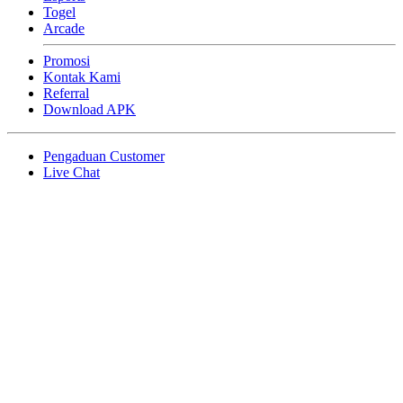
Togel
Arcade
Promosi
Kontak Kami
Referral
Download APK
Pengaduan Customer
Live Chat