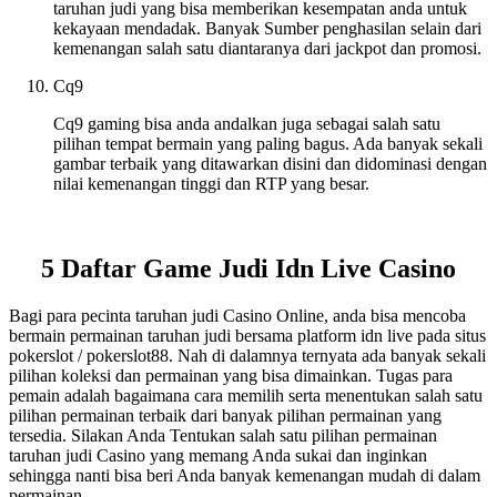
taruhan judi yang bisa memberikan kesempatan anda untuk
kekayaan mendadak. Banyak Sumber penghasilan selain dari
kemenangan salah satu diantaranya dari jackpot dan promosi.
Cq9
Cq9 gaming bisa anda andalkan juga sebagai salah satu
pilihan tempat bermain yang paling bagus. Ada banyak sekali
gambar terbaik yang ditawarkan disini dan didominasi dengan
nilai kemenangan tinggi dan RTP yang besar.
5 Daftar Game Judi Idn Live Casino
Bagi para pecinta taruhan judi Casino Online, anda bisa mencoba
bermain permainan taruhan judi bersama platform idn live pada situs
pokerslot / pokerslot88. Nah di dalamnya ternyata ada banyak sekali
pilihan koleksi dan permainan yang bisa dimainkan. Tugas para
pemain adalah bagaimana cara memilih serta menentukan salah satu
pilihan permainan terbaik dari banyak pilihan permainan yang
tersedia. Silakan Anda Tentukan salah satu pilihan permainan
taruhan judi Casino yang memang Anda sukai dan inginkan
sehingga nanti bisa beri Anda banyak kemenangan mudah di dalam
permainan.