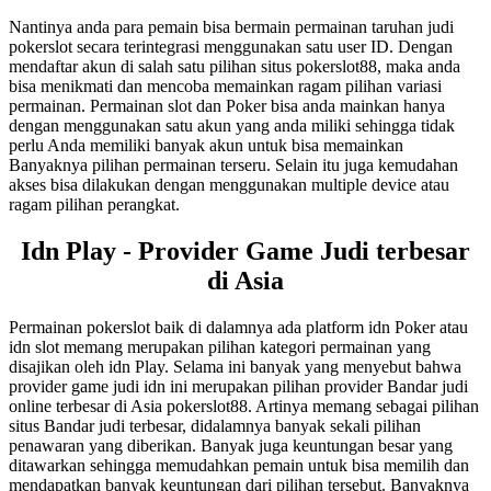
Nantinya anda para pemain bisa bermain permainan taruhan judi
pokerslot secara terintegrasi menggunakan satu user ID. Dengan
mendaftar akun di salah satu pilihan situs pokerslot88, maka anda
bisa menikmati dan mencoba memainkan ragam pilihan variasi
permainan. Permainan slot dan Poker bisa anda mainkan hanya
dengan menggunakan satu akun yang anda miliki sehingga tidak
perlu Anda memiliki banyak akun untuk bisa memainkan
Banyaknya pilihan permainan terseru. Selain itu juga kemudahan
akses bisa dilakukan dengan menggunakan multiple device atau
ragam pilihan perangkat.
Idn Play - Provider Game Judi terbesar
di Asia
Permainan pokerslot baik di dalamnya ada platform idn Poker atau
idn slot memang merupakan pilihan kategori permainan yang
disajikan oleh idn Play. Selama ini banyak yang menyebut bahwa
provider game judi idn ini merupakan pilihan provider Bandar judi
online terbesar di Asia pokerslot88. Artinya memang sebagai pilihan
situs Bandar judi terbesar, didalamnya banyak sekali pilihan
penawaran yang diberikan. Banyak juga keuntungan besar yang
ditawarkan sehingga memudahkan pemain untuk bisa memilih dan
mendapatkan banyak keuntungan dari pilihan tersebut. Banyaknya