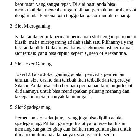
keputusan yang sangat tepat. Di sini pasti anda bisa
menikmati dan mencoba ragam pilihan permainan taruhan slot
dengan nilai kemenangan tinggi dan gacor mudah menang.
Slot Microgaming
Kalau anda tertarik bermain permainan slot dengan permainan
klasik, maka microgaming adalah salah satu Pilihannya yang
bisa anda pilih. Didalamnya banyak rekomendasi permainan
slot terbaik yang bisa dipilih seperti Queen of Alexandria.
Slot Joker Gaming
Joker123 atau Joker gaming adalah penyedia permainan
taruhan slot, casino dan tembak ikan terbaik dan terpercaya.
Silakan Anda bisa coba bermain permainan taruhan judi slot
di dalamnya untuk bisa mendapatkan peluang menang dan
kecepatan meraih banyak keuntungan.
Slot Spadegaming
Perbedaan slot selanjutnya yang juga bisa dipilih adalah
spadegaming. Pilihan game judi slot yang tersedia di sini
memang sangat lengkap dan bahkan menguntungkan untuk
dimainkan di mana ada banyak scan gacor tersedia.