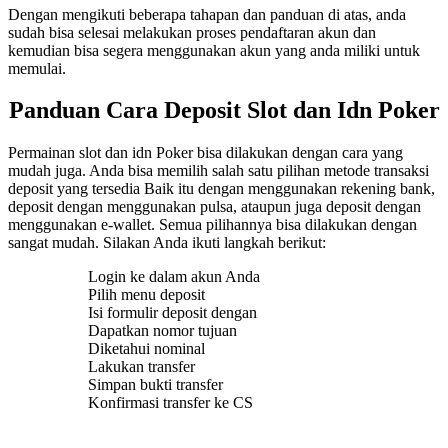
Dengan mengikuti beberapa tahapan dan panduan di atas, anda
sudah bisa selesai melakukan proses pendaftaran akun dan
kemudian bisa segera menggunakan akun yang anda miliki untuk
memulai.
Panduan Cara Deposit Slot dan Idn Poker
Permainan slot dan idn Poker bisa dilakukan dengan cara yang
mudah juga. Anda bisa memilih salah satu pilihan metode transaksi
deposit yang tersedia Baik itu dengan menggunakan rekening bank,
deposit dengan menggunakan pulsa, ataupun juga deposit dengan
menggunakan e-wallet. Semua pilihannya bisa dilakukan dengan
sangat mudah. Silakan Anda ikuti langkah berikut:
Login ke dalam akun Anda
Pilih menu deposit
Isi formulir deposit dengan
Dapatkan nomor tujuan
Diketahui nominal
Lakukan transfer
Simpan bukti transfer
Konfirmasi transfer ke CS