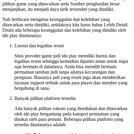
pilihan game yang ditawarkan serta Sumber penghasilan besar
menjanjikan, itu menjadi daya tarik tersendiri yang dimiliki.
Nah berbicara mengenai keunggulan dan kelebihan yang
ditawarkan serta dimiliki, setidaknya kita harus bahas Lebih Detail.
Disini ada beberapa keunggulan dan kelebihan yang dimiliki oleh
idn play diantaranya:
Lisensi dan legalitas resmi
Situs provider game judi idn play memiliki lisensi dan
legalitas resmi sehingga kemudian dijamin aman untuk siapa
saja bermain di dalamnya. Anda bisa memilih bermain
permainan taruhan judi tanpa adanya kecurangan dan
penipuan. Biasanya jadi yang resmi juga akan memberikan
layanan support terbaik untuk para player dan member yang
bergabung di sana.
Banyak pilihan platform tersedia
Ada banyak pilihan vakum yang disediakan dan ditawarkan
oleh idn play bergantung pada kategori permainan yang
disukai oleh para pemain. Beberapa pilihan platform yang
tersedia diantaranya adalah: