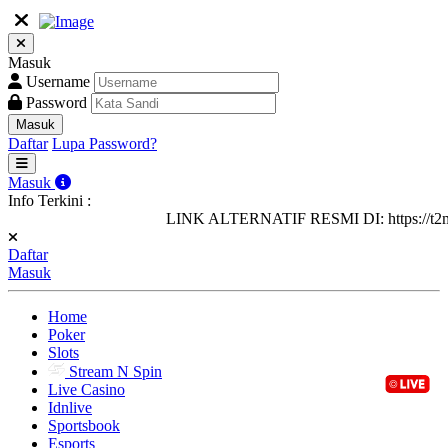
Masuk
Username
Password
Masuk
Daftar
Lupa Password?
Masuk
Info Terkini :
LINK ALTERNATIF RESMI DI: https://t2
Daftar
Masuk
Home
Poker
Slots
Stream N Spin
Live Casino
Idnlive
Sportsbook
Esports