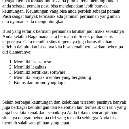
menjadi tempat terbaik untuk Anda pilih karena memungkinkan
anda sebagai pemain pasti bisa mendapatkan lebih banyak
keuntungan. Keuntungan yang bisa anda peroleh sebagai pemain
Pasti sangat banyak termasuk ada jaminan permainan yang aman
dan nyaman serta menguntungkan.
Buat yang tertarik bermain permainan taruhan judi maka sebaiknya
Anda ketahui Bagaimana cara bermain di Sosok pilihan situs
terpercaya. Cara memilih situs terpercaya juga harus dipahami
terlebih dahulu dan biasanya kita bisa kenali berdasarkan beberapa
ciri diantaranya:
Memiliki lisensi resmi
Memiliki legalitas
Memiliki sertifikasi software
Memiliki banyak member yang bergabung
Bonus dan promo yang logis
Selain berbagai keuntungan dan kelebihan tersebut, pastinya banyak
juga berbagai keuntungan dan kelebihan lain termasuk ciri lain yang
juga bisa kita kenal. Jadi sebaiknya Anda fokus mencari pilihan
situsnya dengan beberapa ciri yang tersedia sehingga Anda bisa
memilih salah satu pilihan yang tepat.