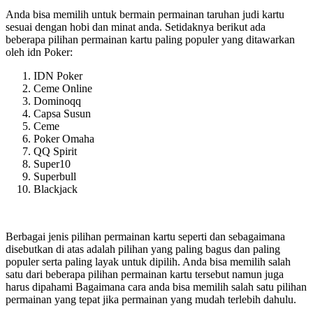
Anda bisa memilih untuk bermain permainan taruhan judi kartu
sesuai dengan hobi dan minat anda. Setidaknya berikut ada
beberapa pilihan permainan kartu paling populer yang ditawarkan
oleh idn Poker:
IDN Poker
Ceme Online
Dominoqq
Capsa Susun
Ceme
Poker Omaha
QQ Spirit
Super10
Superbull
Blackjack
Berbagai jenis pilihan permainan kartu seperti dan sebagaimana
disebutkan di atas adalah pilihan yang paling bagus dan paling
populer serta paling layak untuk dipilih. Anda bisa memilih salah
satu dari beberapa pilihan permainan kartu tersebut namun juga
harus dipahami Bagaimana cara anda bisa memilih salah satu pilihan
permainan yang tepat jika permainan yang mudah terlebih dahulu.