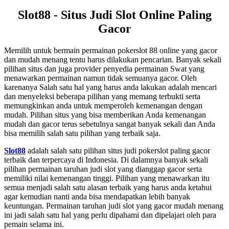
Slot88 - Situs Judi Slot Online Paling
Gacor
Memilih untuk bermain permainan pokerslot 88 online yang gacor
dan mudah menang tentu harus dilakukan pencarian. Banyak sekali
pilihan situs dan juga provider penyedia permainan Swat yang
menawarkan permainan namun tidak semuanya gacor. Oleh
karenanya Salah satu hal yang harus anda lakukan adalah mencari
dan menyeleksi beberapa pilihan yang memang terbukti serta
memungkinkan anda untuk memperoleh kemenangan dengan
mudah. Pilihan situs yang bisa memberikan Anda kemenangan
mudah dan gacor terus sebetulnya sangat banyak sekali dan Anda
bisa memilih salah satu pilihan yang terbaik saja.
Slot88
adalah salah satu pilihan situs judi pokerslot paling gacor
terbaik dan terpercaya di Indonesia. Di dalamnya banyak sekali
pilihan permainan taruhan judi slot yang dianggap gacor serta
memiliki nilai kemenangan tinggi. Pilihan yang menawarkan itu
semua menjadi salah satu alasan terbaik yang harus anda ketahui
agar kemudian nanti anda bisa mendapatkan lebih banyak
keuntungan. Permainan taruhan judi slot yang gacor mudah menang
ini jadi salah satu hal yang perlu dipahami dan dipelajari oleh para
pemain selama ini.