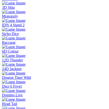
3D Shio
Monopoly
IDN 4 Stand 2
Sicbo Dice
Baccarat
6D Colour
12D Thunder
24D Jackpot
Dragon Tiger Wild
Dice 6 Fever
Domino Live
Head Tail