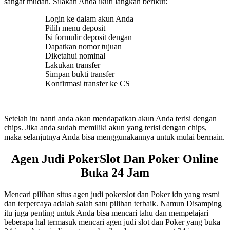
sangat mudah. Silakan Anda ikuti langkah berikut:
Login ke dalam akun Anda
Pilih menu deposit
Isi formulir deposit dengan
Dapatkan nomor tujuan
Diketahui nominal
Lakukan transfer
Simpan bukti transfer
Konfirmasi transfer ke CS
Setelah itu nanti anda akan mendapatkan akun Anda terisi dengan
chips. Jika anda sudah memiliki akun yang terisi dengan chips,
maka selanjutnya Anda bisa menggunakannya untuk mulai bermain.
Agen Judi PokerSlot Dan Poker Online
Buka 24 Jam
Mencari pilihan situs agen judi pokerslot dan Poker idn yang resmi
dan terpercaya adalah salah satu pilihan terbaik. Namun Disamping
itu juga penting untuk Anda bisa mencari tahu dan mempelajari
beberapa hal termasuk mencari agen judi slot dan Poker yang buka