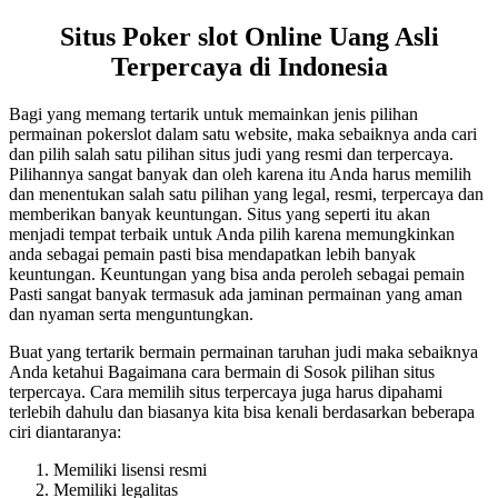
Situs Poker slot Online Uang Asli
Terpercaya di Indonesia
Bagi yang memang tertarik untuk memainkan jenis pilihan
permainan pokerslot dalam satu website, maka sebaiknya anda cari
dan pilih salah satu pilihan situs judi yang resmi dan terpercaya.
Pilihannya sangat banyak dan oleh karena itu Anda harus memilih
dan menentukan salah satu pilihan yang legal, resmi, terpercaya dan
memberikan banyak keuntungan. Situs yang seperti itu akan
menjadi tempat terbaik untuk Anda pilih karena memungkinkan
anda sebagai pemain pasti bisa mendapatkan lebih banyak
keuntungan. Keuntungan yang bisa anda peroleh sebagai pemain
Pasti sangat banyak termasuk ada jaminan permainan yang aman
dan nyaman serta menguntungkan.
Buat yang tertarik bermain permainan taruhan judi maka sebaiknya
Anda ketahui Bagaimana cara bermain di Sosok pilihan situs
terpercaya. Cara memilih situs terpercaya juga harus dipahami
terlebih dahulu dan biasanya kita bisa kenali berdasarkan beberapa
ciri diantaranya:
Memiliki lisensi resmi
Memiliki legalitas