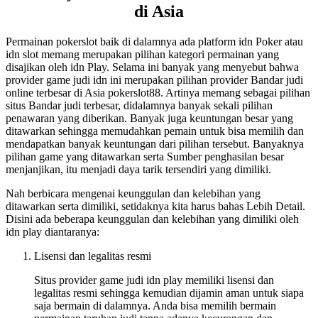
di Asia
Permainan pokerslot baik di dalamnya ada platform idn Poker atau
idn slot memang merupakan pilihan kategori permainan yang
disajikan oleh idn Play. Selama ini banyak yang menyebut bahwa
provider game judi idn ini merupakan pilihan provider Bandar judi
online terbesar di Asia pokerslot88. Artinya memang sebagai pilihan
situs Bandar judi terbesar, didalamnya banyak sekali pilihan
penawaran yang diberikan. Banyak juga keuntungan besar yang
ditawarkan sehingga memudahkan pemain untuk bisa memilih dan
mendapatkan banyak keuntungan dari pilihan tersebut. Banyaknya
pilihan game yang ditawarkan serta Sumber penghasilan besar
menjanjikan, itu menjadi daya tarik tersendiri yang dimiliki.
Nah berbicara mengenai keunggulan dan kelebihan yang
ditawarkan serta dimiliki, setidaknya kita harus bahas Lebih Detail.
Disini ada beberapa keunggulan dan kelebihan yang dimiliki oleh
idn play diantaranya:
Lisensi dan legalitas resmi
Situs provider game judi idn play memiliki lisensi dan
legalitas resmi sehingga kemudian dijamin aman untuk siapa
saja bermain di dalamnya. Anda bisa memilih bermain