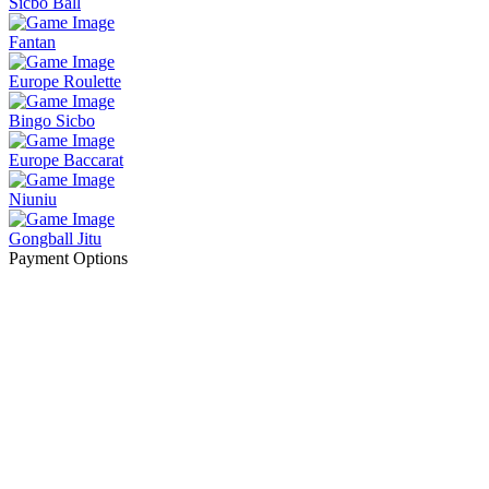
Sicbo Ball
Fantan
Europe Roulette
Bingo Sicbo
Europe Baccarat
Niuniu
Gongball Jitu
Payment Options