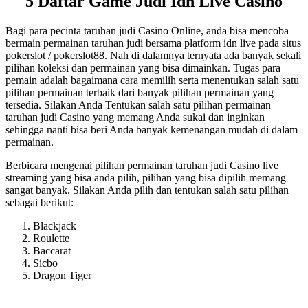
5 Daftar Game Judi Idn Live Casino
Bagi para pecinta taruhan judi Casino Online, anda bisa mencoba
bermain permainan taruhan judi bersama platform idn live pada situs
pokerslot / pokerslot88. Nah di dalamnya ternyata ada banyak sekali
pilihan koleksi dan permainan yang bisa dimainkan. Tugas para
pemain adalah bagaimana cara memilih serta menentukan salah satu
pilihan permainan terbaik dari banyak pilihan permainan yang
tersedia. Silakan Anda Tentukan salah satu pilihan permainan
taruhan judi Casino yang memang Anda sukai dan inginkan
sehingga nanti bisa beri Anda banyak kemenangan mudah di dalam
permainan.
Berbicara mengenai pilihan permainan taruhan judi Casino live
streaming yang bisa anda pilih, pilihan yang bisa dipilih memang
sangat banyak. Silakan Anda pilih dan tentukan salah satu pilihan
sebagai berikut:
Blackjack
Roulette
Baccarat
Sicbo
Dragon Tiger