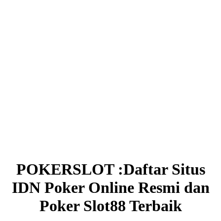
POKERSLOT :Daftar Situs
IDN Poker Online Resmi dan
Poker Slot88 Terbaik