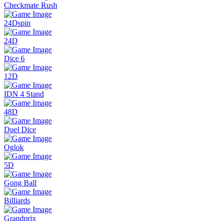
Checkmate Rush
24Dspin
24D
Dice 6
12D
IDN 4 Stand
48D
Duel Dice
Oglok
5D
Gong Ball
Billiards
Grandprix