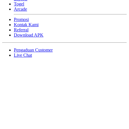
Togel
Arcade
Promosi
Kontak Kami
Referral
Download APK
Pengaduan Customer
Live Chat